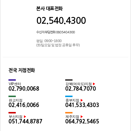
본사 대표전화
02.540.4300
수신자 부담전화 080.540.4300
평일 : 09:00~18:00
(토/일요일 및 법정 공휴일 후무)
전국 지점전화
VIP센터
강북(여의도)지점
▶
02.790.0068
02.784.7070
판교지점
중부지점
▶
02.416.0066
041.533.4303
부산지점
제주지점
▶
▶
051.744.8787
064.792.5465