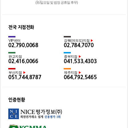
(토/일요일 및 법정 공휴일 후무)
전국 지점전화
VIP센터
강북(여의도)지점
▶
02.790.0068
02.784.7070
판교지점
중부지점
▶
02.416.0066
041.533.4303
부산지점
제주지점
▶
▶
051.744.8787
064.792.5465
인증현황