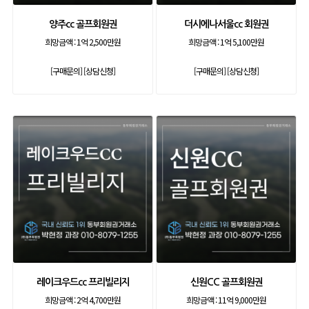
양주cc 골프회원권
더시에나서울cc 회원권
희망금액 :
1억 2,500만원
희망금액 :
1억 5,100만원
[구매문의]
[상담신청]
[구매문의]
[상담신청]
레이크우드cc 프리빌리지
신원CC 골프회원권
희망금액 :
2억 4,700만원
희망금액 :
11억 9,000만원