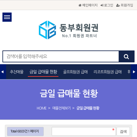
메인페이지
로그인
회원가입
금일 급매물 현황
추천매물
골프회원권 급매
리조트회원권 급매
휘트니
금일 급매물 현황
>
>
HOME
매물전체보기
금일 급매물 현황
Total 6803건
1 페이지