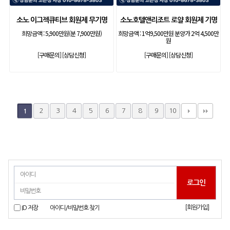
소노 이그젝큐티브 회원제 무기명
소노호텔앤리조트 로얄 회원제 기명
희망금액 :
5,900만원(분 7,900만원)
희망금액 :
1억9,500만원 분양가 2억 4,500만
원
[구매문의]
[상담신청]
[구매문의]
[상담신청]
2
3
4
5
6
7
8
9
10
1
[회원가입]
ID 저장
아이디/비밀번호 찾기