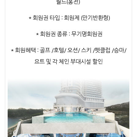
월드(홍천)
* 회원권 타입
: 회원제 (만기반환형)
* 회원권 종류
: 무기명회원권
* 회원혜택
:
골프 /호텔/ 오션/ 스키 /펫클럽 /승마/
요트
및 각 체인 부대시설 할인