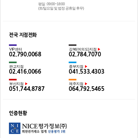
평일 : 09:00~18:00
(토/일요일 및 법정 공휴일 후무)
전국 지점전화
VIP센터
강북(여의도)지점
▶
02.790.0068
02.784.7070
판교지점
중부지점
▶
02.416.0066
041.533.4303
부산지점
제주지점
▶
▶
051.744.8787
064.792.5465
인증현황