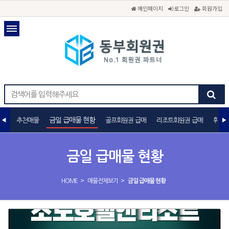
메인페이지
로그인
회원가입
금일 급매물 현황
추천매물
골프회원권 급매
리조트회원권 급매
휘트니
금일 급매물 현황
>
>
HOME
매물전체보기
금일 급매물 현황