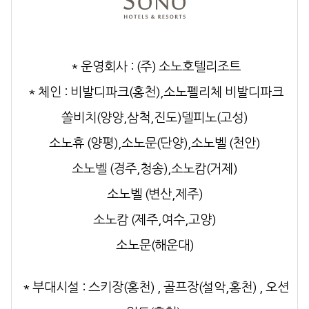
* 운영회사
: (주) 소노호텔리조트
* 체인
:
비발디파크(홍천),
소노펠리체 비발디파크
쏠비치(양양,
삼척,
진도)
델피노(고성)
소노휴 (양평),
소노문(단양),
소노벨 (천안)
소노벨 (경주,
청송),
소노캄(거제)
소노벨 (변산,
제주)
소노캄 (제주,
여수,
고양)
소노문(해운대)
* 부대시설
: 스키장(홍천) , 골프장(설악,홍천) , 오션