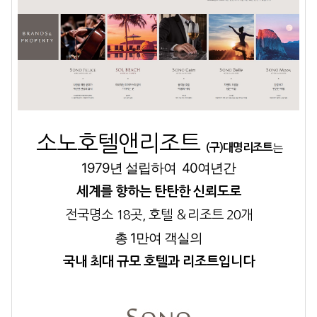
소노호텔앤리조트
는
(구)대명리조트
1979년 설립하여
40여년간
세계를 향하는 탄탄한 신뢰도로
전국명소 18곳, 호텔 ＆리조트
20개
총 1만여 객실의
국내 최대 규모 호텔과 리조트입니다