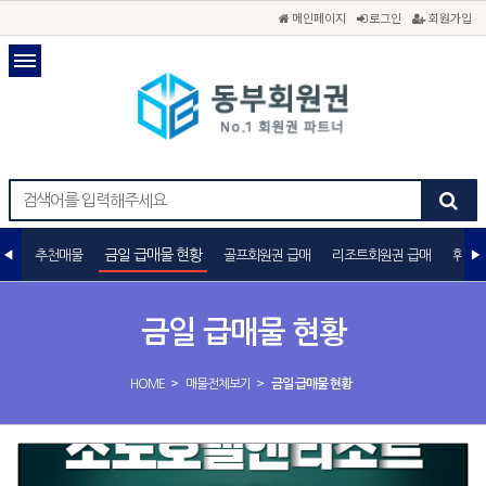
메인페이지
로그인
회원가입
금일 급매물 현황
추천매물
골프회원권 급매
리조트회원권 급매
휘트니
금일 급매물 현황
>
>
HOME
매물전체보기
금일 급매물 현황