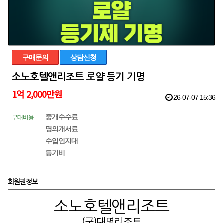
구매문의
상담신청
소노호텔앤리조트 로얄 등기 기명
1억 2,000만원
26-07-07 15:36
중개수수료
부대비용
명의개서료
수입인지대
등기비
회원권정보
소노호텔앤리조트
(구)대명리조트