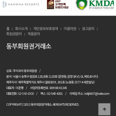
홈
회사소개
개인정보보호정책
이용약관
광고문의
회원권문의
채용문의
상호 : 주식회사 동부회원권
본사 : 서울시 송파구 법원로 128, B동 1120호 (문정동, 문정 SK V1 GL 메트로시티)
제주지사 : 제주특별자치도 제주시 월랑로59 , 301호 (노형동 2577-4 세흔빌딩)
대표자 : 이준행
사업자등록번호 : 809-88-01345
대표전화 :
팩스 : 02-540-4301
이메일 주소 : rokjh837@nate.com
02-540-4300
COPYRIGHTⓒ2013 동부회원권거래소. All RIGHTS RESERVED.