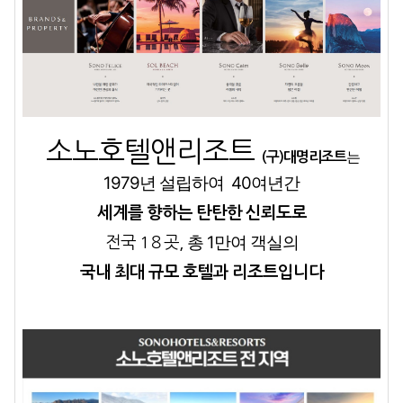
소노호텔앤리조트
는
(구)대명리조트
1979년 설립하여
40여년간
세계를 향하는 탄탄한 신뢰도로
총 1만여 객실의
전국 1８곳,
국내 최대 규모 호텔과 리조트입니다