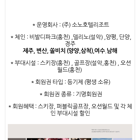
* 운영회사
: (주) 소노호텔리조트
* 체인
: 비발디파크(홍천) ,델리노(설악) ,양평, 단양,
경주
제주, 변산, 쏠비치 (양양,삼척),여수
,
남해
* 부대시설
: 스키장(홍천) , 골프장(설악,홍천) , 오션
월드(홍천)
* 회원권 타입
: 등기제 (평생 소유)
* 회원권 종류
: 기명회원권
* 회원혜택
: 스키장, 퍼블릭골프장, 오션월드 및 각 체
인 부대시설 할인