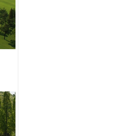
유성
일반
4800
은화삼
일반(분16000)
17200
이스트밸리
일반
219000
이포
일반
2700
인천국제
일반
9900
자유
일반
27600
제일
일반
26100
중부
중부 일반
15900
지산
일반
41400
지산
주중(남자)
18400
천룡
일반
25800
천룡
주중
5200
청평마이다스밸리
일반
45000
청평마이다스밸리
주중
27000
캐슬렉스서울
가족분담금
13000
캐슬렉스제주
골프텔(분3900)
3800
코리아
일반
16700
코리아
주주
41800