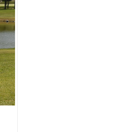
크리스탈밸리
무기명(분3억)
32200
통도파인이스트
일반
7200
파미힐스
일반
19700
팔공
일반
6900
포웰cc(김해)
정회원(분2억)
33000
프리스틴밸리
일반
27500
플라자설악
일반(개인)
5400
플라자용인
일반
7000
한림광릉(광릉포레스트)
일반(분1억)
4400
한림광릉(광릉포레스트)
주중가족
2300
한림광릉(광릉포레스트)
주중개인
1500
한성
일반
9800
한양
일반(남자)
43300
한원
일반
5200
해운대
일반(분16000)
23800
화산
일반
116000
힐마루
일반
22400