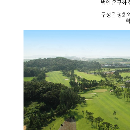
법인 온구좌 
구성은 정회원
확