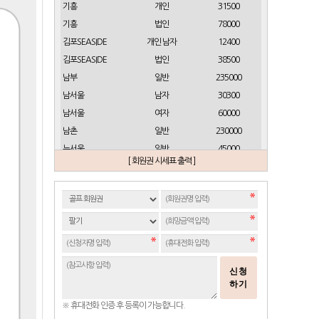
기흥
개인
31500
기흥
법인
78000
김포SEASIDE
개인 남자
12400
김포SEASIDE
법인
38500
남부
일반
235000
남서울
남자
30300
남서울
여자
60000
남촌
일반
230000
뉴서울
일반
45000
[ 회원권 시세표 출력 ]
뉴스프링빌
개인(분12000)
21500
뉴스프링빌
주중가족(분5000)
6900
뉴스프링빌
주중개인(분3000)
4300
뉴코리아
남자
23700
뉴코리아
여자
49000
대구
일반 정회원
16500
신청
도고
일반
2100
하기
동래베네스트
일반
17500
※ 휴대전화 인증 후 등록이 가능합니다.
동부산
일반(분14000)
27500