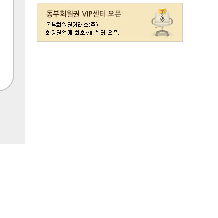
라데나
일반
11500
레이크사이드
일반(개인)
107000
레이크우드
일반(개인)
10000
레이크우드
프리빌리지(개인)
22000
렉스필드
일반
121000
롯데스카이힐 제주
일반
37300
리베라
일반
4300
발리오스
VIP
29800
발리오스
일반
14900
블루원용인cc
일반
27000
비에이비스타cc
3억무기
32000
서원밸리
일반
47500
솔모로
일반
9200
솔모로
플러스
24100
송추
일반
79500
수원
주권
31400
스카이밸리
일반(2500)
3800
신원
일반
98800