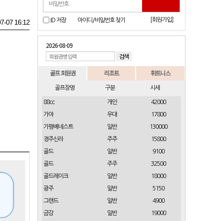
[회원가입]
ID 저장
아이디/비밀번호 찾기
7-07 16:12
2026-08-09
골프 회원권
리조트
휘트니스
골프장명
구분
시세
88cc
개인
42000
가야
우대
17800
가평베네스트
일반
130000
경주신라
주주
15800
골드
일반
9100
골드
주주
32500
골드레이크
일반
18000
광주
일반
5150
그랜드
일반
4900
금강
일반
19000