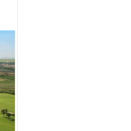
아시아나
일반
84600
아시아나
주중가족
20000
아시아나
주중개인
15900
아시아드
일반
48700
안성
남자
6100
안성베네스트
VIP(분13000)
20300
안성베네스트
VIP(분15000)
25300
안성베네스트
주중(분2500)
8400
양주
일반
11700
에버리스
로얄
19700
에이원
일반
39900
엘리시안강촌
VIP 분2억(개인)
28200
엘리시안강촌
일반 분8000(개인)
10500
여주
주식
4800
오라cc
일반
12400
오크밸리
분25000
25300
용평
1차,2차
19900
우정힐스
일반
49500