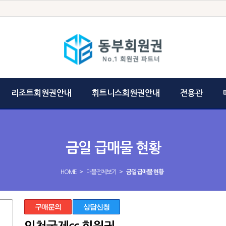
리조트회원권안내
휘트니스회원권안내
전용관
금일 급매물 현황
>
>
HOME
매물전체보기
금일 급매물 현황
구매문의
상담신청