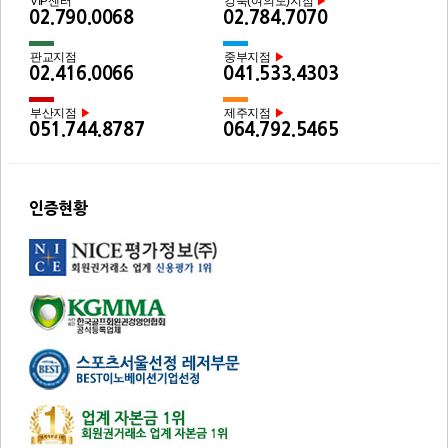
VIP센터
강북(여의도)지점
▶
02.790.0068
02.784.7070
판교지점
중부지점
▶
02.416.0066
041.533.4303
부산지점
제주지점
▶
▶
051.744.8787
064.792.5465
인증현황