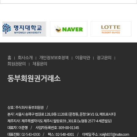
홈
회사소개
개인정보보호정책
이용약관
광고문의
회원권문의
채용문의
상호 : 주식회사 동부회원권
본사 : 서울시 송파구 법원로 128, B동 1120호 (문정동, 문정 SK V1 GL 메트로시티)
제주지사 : 제주특별자치도 제주시 월랑로59 , 301호 (노형동 2577-4 세흔빌딩)
대표자 : 이준행
사업자등록번호 : 809-88-01345
대표전화 :
팩스 : 02-540-4301
이메일 주소 : rokjh837@nate.com
02-540-4300