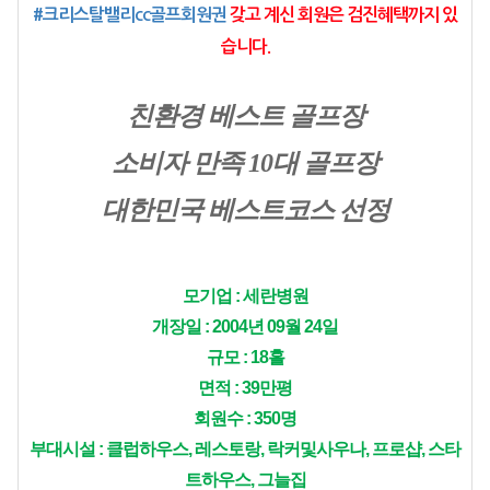
#크리스탈밸리cc골프회원권
 갖고 계신 회원은 검진혜택까지 있
습니다.
친환경 베스트 골프장
소비자 만족 10대 골프장
대한민국 베스트코스 선정
모기업 : 세란병원
개장일 : 2004년 09월 24일
규모 : 18홀
면적 : 39만평
회원수 : 350명
부대시설 : 클럽하우스, 레스토랑, 락커및사우나, 프로샵, 스타
트하우스, 그늘집