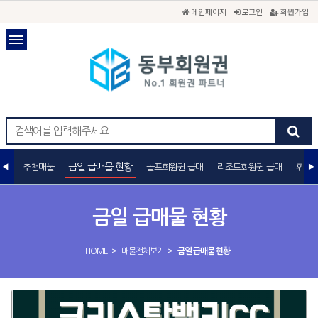
메인페이지
로그인
회원가입
금일 급매물 현황
추천매물
골프회원권 급매
리조트회원권 급매
휘트니
금일 급매물 현황
>
>
HOME
매물전체보기
금일 급매물 현황