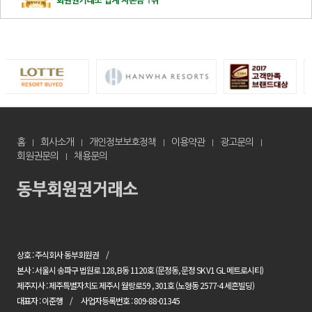
홈
회사소개
개인정보보호정책
이용약관
광고문의
회원권문의
채용문의
상호 : 주식회사 동부회원권
본사 : 서울시 송파구 법원로 128, B동 1120호 (문정동, 문정 SK V1 GL 메트로시티)
제주지사 : 제주특별자치도 제주시 월랑로59 , 301호 (노형동 2577-4 세흔빌딩)
대표자 : 이준행
사업자등록번호 : 809-88-01345