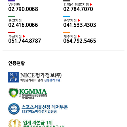
VIP센터
강북(여의도)지점
▶
02.790.0068
02.784.7070
판교지점
중부지점
▶
02.416.0066
041.533.4303
부산지점
제주지점
▶
▶
051.744.8787
064.792.5465
인증현황