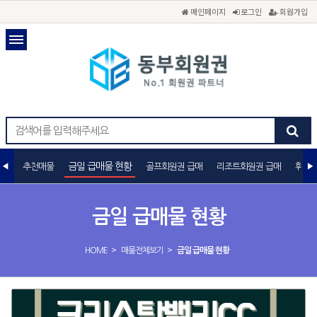
메인페이지
로그인
회원가입
금일 급매물 현황
추천매물
골프회원권 급매
리조트회원권 급매
휘트니
금일 급매물 현황
>
>
HOME
매물전체보기
금일 급매물 현황