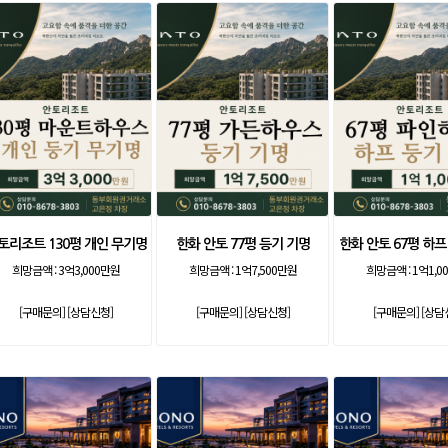
토리조트 130평 개인 무기명
한화 안토 77평 등기 기명
한화 안토 67평 하프
희망금액 :
3억3,000만원
희망금액 :
1억7,500만원
희망금액 :
1억1,0
[구매문의]
[상담신청]
[구매문의]
[상담신청]
[구매문의]
[상담