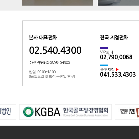
본사 대표전화
전국 지점전화
02.540.4300
VIP센터
02.790.0068
수신자 부담전화 080.540.4300
중부지점
▶
평일 : 09:00~18:00
041.533.4303
(토/일요일 및 법정 공휴일 후무)