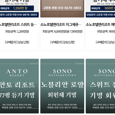
소노호텔앤리조트 스위트 등기 기명
소노호텔앤리조트 이그제큐티브 무기명 회원제
희망금액 :
1,200만원
희망금액 :
6,000만원(분 7,900만원)
희망금액 :
900
[구매문의]
[상담신청]
[구매문의]
[상담신청]
[구매문의]
[상담