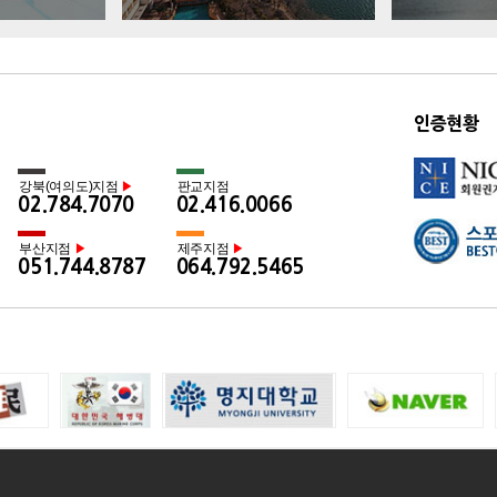
인증현황
강북(여의도)지점
판교지점
▶
02.784.7070
02.416.0066
부산지점
제주지점
▶
▶
051.744.8787
064.792.5465