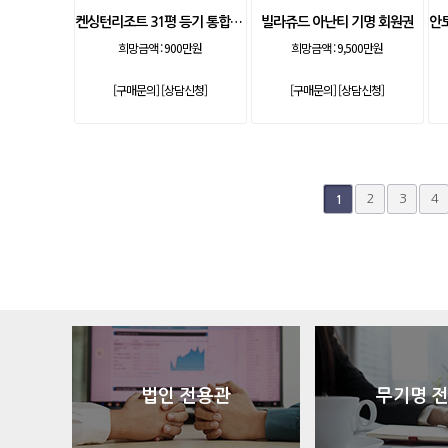
켄싱턴리조트 31평 등기 통합 회원권
빌라쥬드 아난티 기명 회원권
희망금액 :
900만원
희망금액 :
9,500만원
[구매문의]
[상담신청]
[구매문의]
[상담신청]
다음
맨끝
2
3
4
1
법인 전용관
무기명 