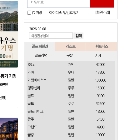
[회원가입]
ID 저장
아이디/비밀번호 찾기
2026-08-08
골프 회원권
리조트
휘트니스
골프장명
구분
시세
88cc
개인
42000
가야
우대
17800
 등기 기명
가평베네스트
일반
130000
00만원
경주신라
주주
15800
골드
일반
9100
신청]
골드
주주
32500
골드레이크
일반
18000
광주
일반
5150
그랜드
일반
4900
금강
일반
19000