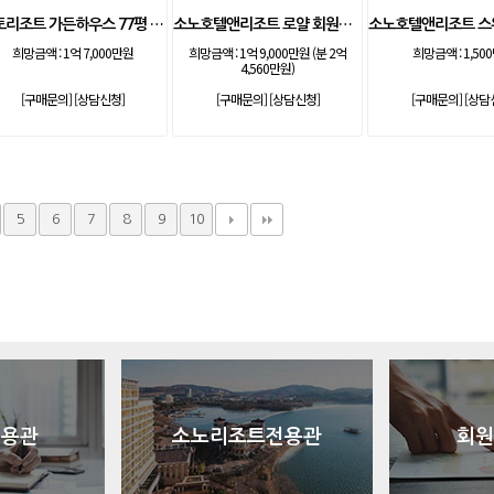
안토리조트 가든하우스 77평 등기 기명
소노호텔앤리조트 로얄 회원제 기명
희망금액 :
1억 7,000만원
희망금액 :
1억 9,000만원 (분 2억
희망금액 :
1,50
4,560만원)
[구매문의]
[상담신청]
[구매문의]
[상담신청]
[구매문의]
[상담
5
6
7
8
9
10
전용관
소노리조트전용관
회원