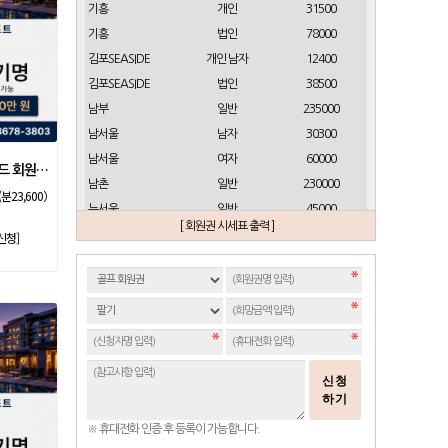
기흥
개인
31500
기흥
법인
78000
김포SEASIDE
개인 남자
12400
김포SEASIDE
법인
38500
남부
일반
235000
남서울
남자
30300
남서울
여자
60000
소노호텔앤리조트 골드 회원제 무기명
남촌
일반
230000
(분23,600）
뉴서울
일반
45000
[ 회원권 시세표 출력 ]
뉴스프링빌
개인(분12000)
21500
신청]
뉴스프링빌
주중가족(분5000)
6900
뉴스프링빌
주중개인(분3000)
4300
뉴코리아
남자
23700
뉴코리아
여자
49000
대구
일반 정회원
16500
신청
도고
일반
2100
하기
동래베네스트
일반
17500
※ 휴대전화 인증 후 등록이 가능합니다.
동부산
일반(분14000)
27500