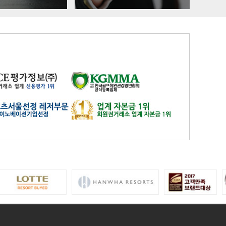
유성
일반
4800
은화삼
일반(분16000)
17200
이스트밸리
일반
219000
이포
일반
2700
인천국제
일반
9900
자유
일반
27600
제일
일반
26100
중부
중부 일반
15900
지산
일반
41400
지산
주중(남자)
18400
천룡
일반
25800
천룡
주중
5200
청평마이다스밸리
일반
45000
청평마이다스밸리
주중
27000
캐슬렉스서울
가족분담금
13000
캐슬렉스제주
골프텔(분3900)
3800
코리아
일반
16700
코리아
주주
41800