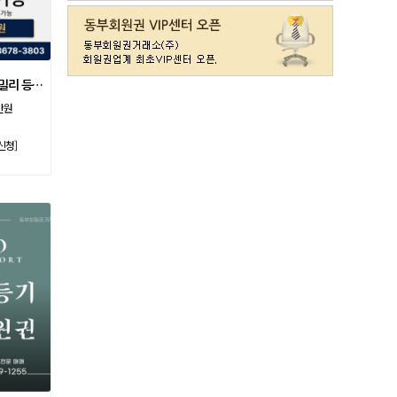
라데나
일반
11500
레이크사이드
일반(개인)
107000
레이크우드
일반(개인)
10000
레이크우드
프리빌리지(개인)
22000
소노호텔앤리조트 패밀리 등기 무기명
렉스필드
일반
121000
만원
롯데스카이힐 제주
일반
37300
신청]
리베라
일반
4300
발리오스
VIP
29800
발리오스
일반
14900
블루원용인cc
일반
27000
비에이비스타cc
3억무기
32000
서원밸리
일반
47500
솔모로
일반
9200
솔모로
플러스
24100
송추
일반
79500
수원
주권
31400
스카이밸리
일반(2500)
3800
신원
일반
98800