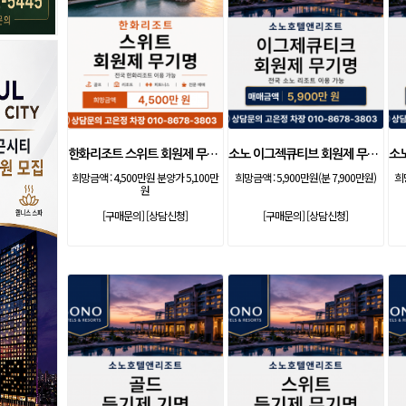
한화리조트 스위트 회원제 무기명
소노 이그젝큐티브 회원제 무기명
희망금액 :
4,500만원 분양가 5,100만
희망금액 :
5,900만원(분 7,900만원)
희
원
[구매문의]
[상담신청]
[구매문의]
[상담신청]