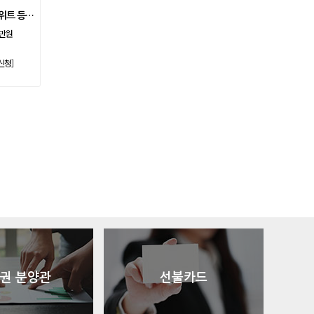
아시아나
일반
84600
소노호텔앤리조트 스위트 등기 기명
아시아나
주중가족
20000
0만원
아시아나
주중개인
15900
신청]
아시아드
일반
48700
안성
남자
6100
안성베네스트
VIP(분13000)
20300
안성베네스트
VIP(분15000)
25300
안성베네스트
주중(분2500)
8400
양주
일반
11700
에버리스
로얄
19700
에이원
일반
39900
엘리시안강촌
VIP 분2억(개인)
28200
엘리시안강촌
일반 분8000(개인)
10500
여주
주식
4800
오라cc
일반
12400
오크밸리
분25000
25300
권 분양관
선불카드
용평
1차,2차
19900
우정힐스
일반
49500