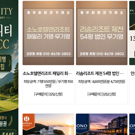
소노호텔앤리조트 패밀리 회원권
리솜리조트 제천 54평 법인 무기명 회원제
안
희망금액 :
기명 650만원 / 무기명 950
희망금액 :
4,600만원(분 4,750만원)
만원
[구매문의]
[상담신청]
[구매문의]
[상담신청]