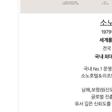
소
197
세계를
전국 
국내 최
국내 No.1 
소노호텔＆리조
남해,보령(원산도
글로벌 진
유서 깊은 신뢰도를 