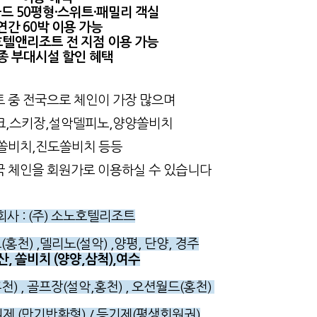
드 50평형·스위트·패밀리 객실
연간 60박 이용 가능
호텔앤리조트 전 지점 이용 가능
종 부대시설 할인 혜택
 중 전국으로 체인이 가장 많으며
,스키장,설악델피노,양양쏠비치
쏠비치,진도쏠비치 등등
 체인을 회원가로 이용하실 수 있습니다
영회사
: (주) 소노호텔리조트
(홍천) ,델리노(설악) ,양평, 단양, 경주
산, 쏠비치 (양양,삼척),여수
천) , 골프장(설악,홍천) , 오션월드(홍천)
원제 (만기반환형) / 등기제(평생회원권)