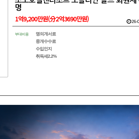
소노호텔앤리조트 노블리안 골드 회원제
명
1억9,200만원(分2억3690만원)
26-0
명의개서료
부대비용
중개수수료
수입인지
취득세2.2%