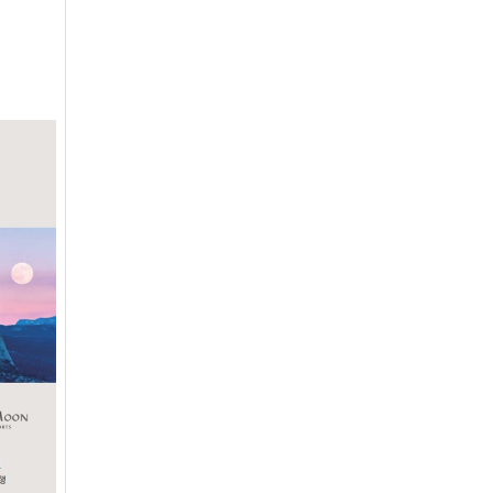
크리스탈밸리
무기명(분3억)
32200
통도파인이스트
일반
7200
파미힐스
일반
19700
팔공
일반
6900
포웰cc(김해)
정회원(분2억)
33000
프리스틴밸리
일반
27500
플라자설악
일반(개인)
5400
플라자용인
일반
7000
한림광릉(광릉포레스트)
일반(분1억)
4400
한림광릉(광릉포레스트)
주중가족
2300
한림광릉(광릉포레스트)
주중개인
1500
한성
일반
9800
한양
일반(남자)
43300
한원
일반
5200
해운대
일반(분16000)
23800
화산
일반
116000
힐마루
일반
22400