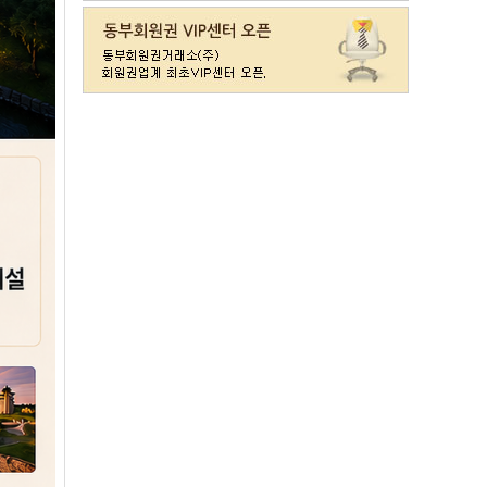
라데나
일반
11500
레이크사이드
일반(개인)
107000
레이크우드
일반(개인)
10000
레이크우드
프리빌리지(개인)
22000
렉스필드
일반
121000
롯데스카이힐 제주
일반
37300
리베라
일반
4300
발리오스
VIP
29800
발리오스
일반
14900
블루원용인cc
일반
27000
비에이비스타cc
3억무기
32000
서원밸리
일반
47500
솔모로
일반
9200
솔모로
플러스
24100
송추
일반
79500
수원
주권
31400
스카이밸리
일반(2500)
3800
신원
일반
98800