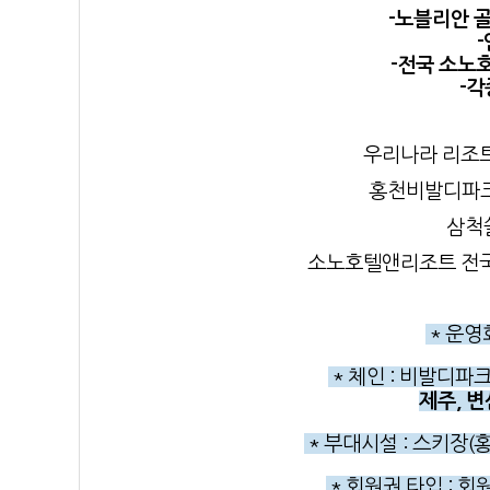
-노블리안 골
-
-전국 소노
-각
우리나라 리조트
홍천비발디파크
삼척
소노호텔앤리조트 전국
* 운
* 체인
: 비발디파크
제주, 변
* 부대시설
: 스키장(홍
* 회원권 타입
: 회