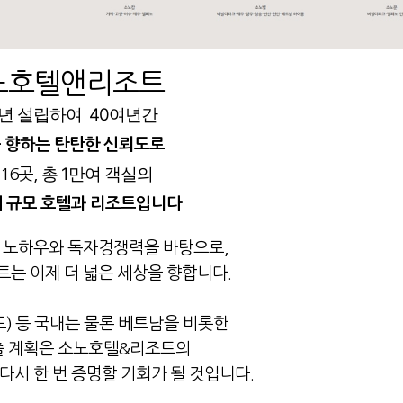
노호텔앤리조트
9년 설립하여
40여년간
 향하는 탄탄한 신뢰도로
총 1만여 객실의
16곳,
대 규모 호텔과 리조트입니다
운영 노하우와 독자경쟁력을 바탕으로,
트
는 이제 더 넓은 세상을 향합니다.
) 등 국내는 물론
베트남을 비롯한
출
계획은
소노호텔&리조트의
다시 한 번 증명할 기회가 될 것입니다.