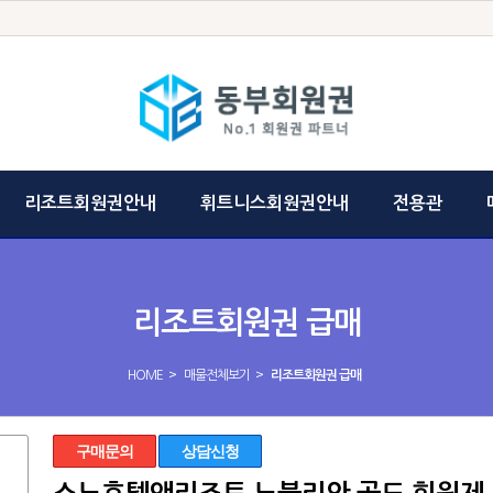
리조트회원권안내
휘트니스회원권안내
전용관
리조트회원권 급매
>
>
HOME
매물전체보기
리조트회원권 급매
구매문의
상담신청