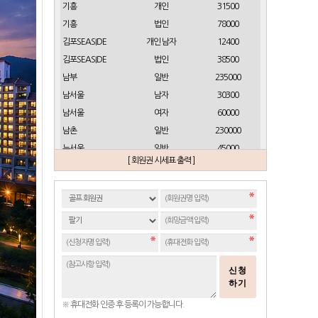
기흥
개인
31500
기흥
법인
78000
김포SEASIDE
개인 남자
12400
김포SEASIDE
법인
38500
남부
일반
235000
남서울
남자
30300
남서울
여자
60000
남촌
일반
230000
뉴서울
일반
45000
[ 회원권 시세표 출력 ]
뉴스프링빌
개인(분12000)
21500
뉴스프링빌
주중가족(분5000)
6900
뉴스프링빌
주중개인(분3000)
4300
뉴코리아
남자
23700
뉴코리아
여자
49000
대구
일반 정회원
16500
신청
도고
일반
2100
하기
동래베네스트
일반
17500
※ 휴대전화 인증 후 등록이 가능합니다.
동부산
일반(분14000)
27500