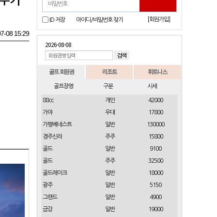
 무기
[회원가입]
ID 저장
아이디/비밀번호 찾기
7-08 15:29
2026-08-08
골프 회원권
리조트
휘트니스
골프장명
구분
시세
88cc
개인
42000
가야
우대
17800
가평베네스트
일반
130000
경주신라
주주
15800
골드
일반
9100
골드
주주
32500
골드레이크
일반
18000
광주
일반
5150
그랜드
일반
4900
금강
일반
19000