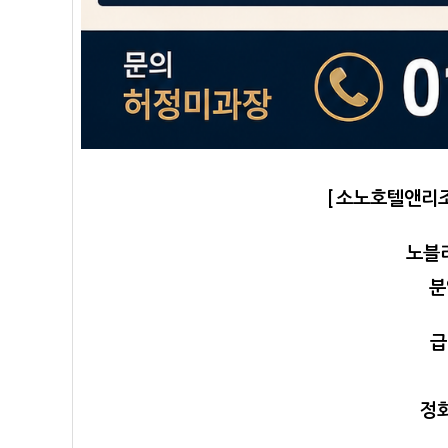
[ 소노호텔앤리조
노블
분
급
정회