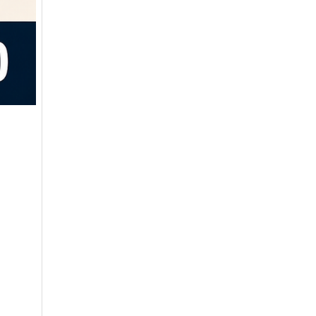
아시아나
일반
84600
아시아나
주중가족
20000
아시아나
주중개인
15900
아시아드
일반
48700
안성
남자
6100
안성베네스트
VIP(분13000)
20300
안성베네스트
VIP(분15000)
25300
안성베네스트
주중(분2500)
8400
양주
일반
11700
에버리스
로얄
19700
에이원
일반
39900
엘리시안강촌
VIP 분2억(개인)
28200
엘리시안강촌
일반 분8000(개인)
10500
여주
주식
4800
오라cc
일반
12400
오크밸리
분25000
25300
용평
1차,2차
19900
우정힐스
일반
49500