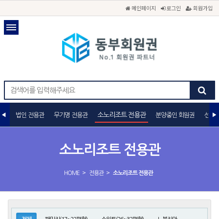
메인페이지
로그인
회원가입
소노리조트 전용관
법인 전용관
무기명 전용관
분양중인 회원권
선불카
소노리조트 전용관
>
>
HOME
전용관
소노리조트 전용관