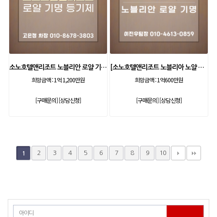
소노호텔앤리조트 노블리안 로얄 기명 등기제
[소노호텔앤리조트 노블리아 노얄 등기제 기명]
희망금액 :
1억 1,200만원
희망금액 :
1억600만원
[구매문의]
[상담신청]
[구매문의]
[상담신청]
2
3
4
5
6
7
8
9
10
1