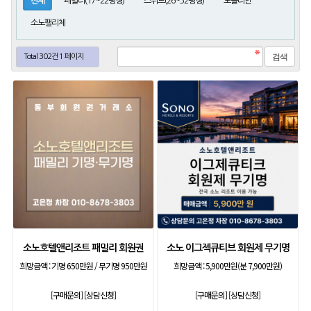
전체
패밀리(17~22평형)
스위트(26~32평형)
노블리안
소노팰리체
Total 302건
1 페이지
소노호텔앤리조트 패밀리 회원권
소노 이그젝큐티브 회원제 무기명
희망금액 :
기명 650만원 / 무기명 950만원
희망금액 :
5,900만원(분 7,900만원)
[구매문의]
[상담신청]
[구매문의]
[상담신청]