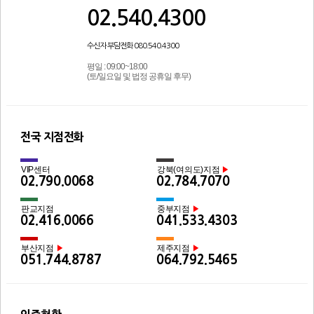
02.540.4300
수신자 부담전화 080.540.4300
평일 : 09:00~18:00
(토/일요일 및 법정 공휴일 후무)
전국 지점전화
VIP센터
강북(여의도)지점
▶
02.790.0068
02.784.7070
판교지점
중부지점
▶
02.416.0066
041.533.4303
부산지점
제주지점
▶
▶
051.744.8787
064.792.5465