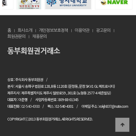
홈
회사소개
개인정보보호정책
이용약관
광고문의
회원권문의
채용문의
상호 : 주식회사 동부회원권
본사 : 서울시 송파구 법원로 128, B동 1120호 (문정동, 문정 SK V1 GL 메트로시티)
제주지사 : 제주특별자치도 제주시 월랑로59 , 301호 (노형동 2577-4 세흔빌딩)
대표자 : 이준행
사업자등록번호 : 809-88-01345
대표전화 :
팩스 : 02-540-4301
이메일 주소 : rokjh837@nate.com
02-540-4300
COPYRIGHTⓒ2013 동부회원권거래소. All RIGHTS RESERVED.