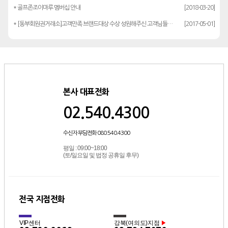
* 골프존조이마루 멤버십 안내
[2018-03-20]
* [동부회원권거래소]고객만족 브랜드대상 수상 성원해주신 고객님들께 감사드립…
[2017-05-01]
본사 대표전화
02.540.4300
수신자 부담전화 080.540.4300
평일 : 09:00~18:00
(토/일요일 및 법정 공휴일 후무)
전국 지점전화
VIP센터
강북(여의도)지점
▶