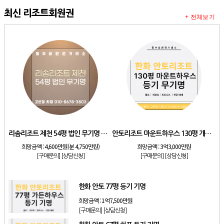
최신 리조트회원권
+ 전체보기
리솜리조트 제천 54평 법인 무기명 회원제
안토리조트 마운트하우스 130평 개인 기명
희망금액 :
4,600만원(분 4,750만원)
희망금액 :
3억3,000만원
[구매문의]
[상담신청]
[구매문의]
[상담신청]
한화 안토 77평 등기 기명
희망금액 :
1억7,500만원
[구매문의]
[상담신청]