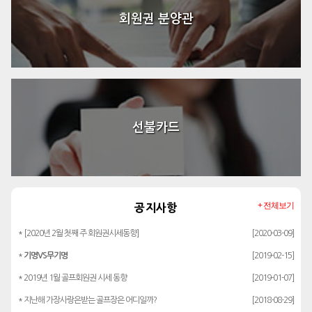
회원권 분양관
선불카드
+ 전체보기
공지사항
* [2020년 2월 첫째 주 회원권시세동향]
[2020-03-09]
*
기명VS무기명
[2019-02-15]
* 2019년 1월 골프회원권 시세 동향
[2019-01-07]
* 지난해 가장사랑은받는 골프장은 어디일까?
[2018-08-29]