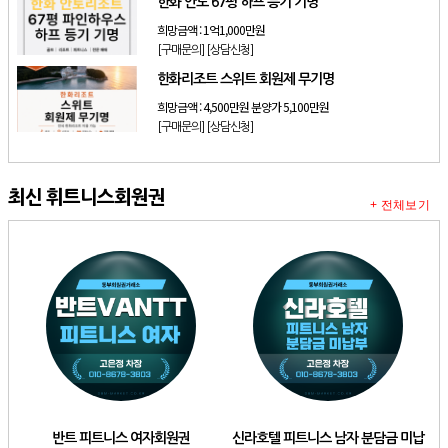
한화 안토 67평 하프 등기 기명
희망금액 :
1억1,000만원
[구매문의]
[상담신청]
한화리조트 스위트 회원제 무기명
희망금액 :
4,500만원 분양가 5,100만원
[구매문의]
[상담신청]
최신 휘트니스회원권
+ 전체보기
반트 피트니스 여자회원권
신라호텔 피트니스 남자 분담금 미납