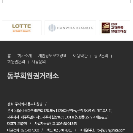
홈
회사소개
개인정보보호정책
이용약관
광고문의
회원권문의
채용문의
상호 : 주식회사 동부회원권
본사 : 서울시 송파구 법원로 128, B동 1120호 (문정동, 문정 SK V1 GL 메트로시티)
제주지사 : 제주특별자치도 제주시 월랑로59 , 301호 (노형동 2577-4 세흔빌딩)
대표자 : 이준행
사업자등록번호 : 809-88-01345
대표전화 :
팩스 : 02-540-4301
이메일 주소 : rokjh837@nate.com
02-540-4300