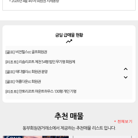
*
2026년 4월 4주차 회원권 시세동향
금일 급매물 현황
trending_up
[골프]
신원CC 골프회원권
[골프]
비전힐스cc 골프회원권
[리조트]
리솜리조트 제천 54평 법인 무기명 회원제
expand_less
[골프]
테디밸리cc 회원권 분양
expand_more
[골프]
아름다운cc 회원권
[리조트]
안토리조트 마운트하우스 130평 개인 기명
[리조트]
한화 안토 77평 등기 기명
[리조트]
한화 안토 67평 하프 등기 기명
추천 매물
[리조트]
한화리조트 스위트 회원제 무기명
+ 전체보기
동부회원권거래소에서 제공하는 추천매물 리스트 입니다.
[리조트]
소노 이그젝큐티브 회원제 무기명