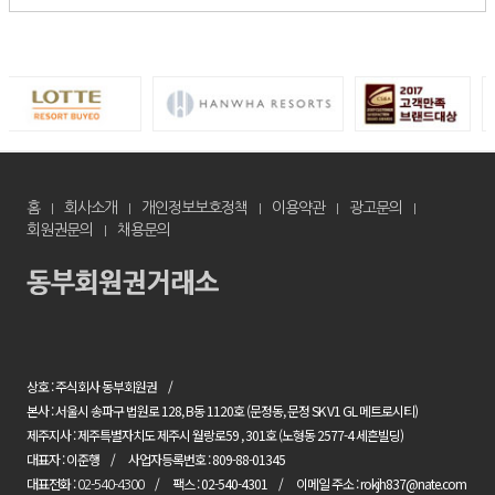
홈
회사소개
개인정보보호정책
이용약관
광고문의
회원권문의
채용문의
상호 : 주식회사 동부회원권
본사 : 서울시 송파구 법원로 128, B동 1120호 (문정동, 문정 SK V1 GL 메트로시티)
제주지사 : 제주특별자치도 제주시 월랑로59 , 301호 (노형동 2577-4 세흔빌딩)
대표자 : 이준행
사업자등록번호 : 809-88-01345
대표전화 :
팩스 : 02-540-4301
이메일 주소 : rokjh837@nate.com
02-540-4300