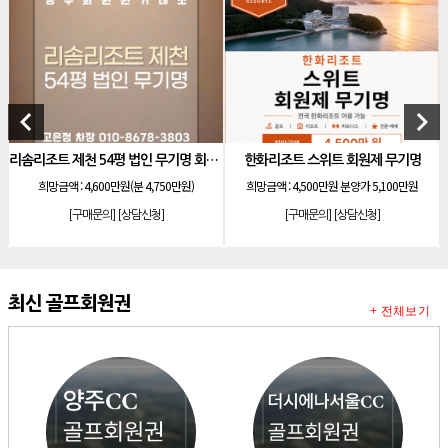
[리조트]
소노호텔앤리조트 로얄 회원제 기명
[리조트]
소노호텔앤리조트 로얄 회원제 기명
[리조트]
소노호텔앤리조트 로얄 등기 기명
[리조트]
소노호텔앤리조트 골드 회원제 무기명
keyboard_arrow_left
keyboard_arrow_right
[리조트]
소노호텔앤리조트 골드 등기 기명
리솜리조트 제천 54평 법인 무기명 회원제
한화리조트 스위트 회원제 무기명
[리조트]
소노호텔앤리조트 스위트 등기 무기명
희망금액 :
4,600만원(분 4,750만원)
희망금액 :
4,500만원 분양가 5,100만원
[리조트]
소노호텔앤리조트 스위트 등기 기명
[구매문의]
[상담신청]
[구매문의]
[상담신청]
[리조트]
소노호텔앤리조트 이그제큐티브 무기명 회원제
[골프]
아시아나cc 회원권
[골프]
발리오스cc 회원권 종류
최신 골프회원권
+ 전체보기
[리조트]
소노호텔앤리조트 패밀리 등기 무기명
[리조트]
켄싱턴리조트 31평 등기 통합 회원권
[리조트]
빌라쥬드 아난티 기명 회원권
[리조트]
안토리조트 가든하우스 77평 등기 기명