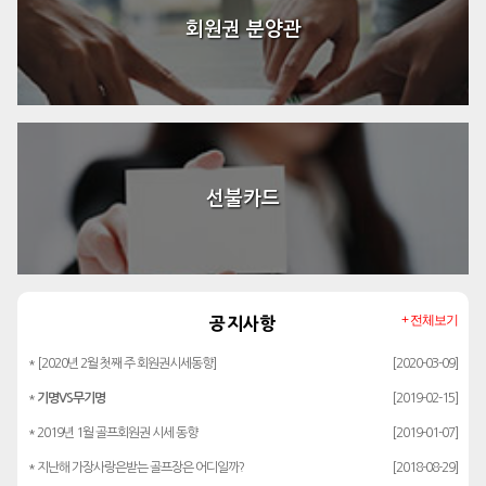
회원권 분양관
선불카드
+ 전체보기
공지사항
* [2020년 2월 첫째 주 회원권시세동향]
[2020-03-09]
*
기명VS무기명
[2019-02-15]
* 2019년 1월 골프회원권 시세 동향
[2019-01-07]
* 지난해 가장사랑은받는 골프장은 어디일까?
[2018-08-29]