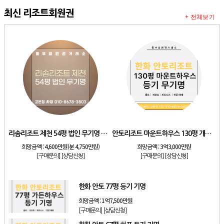
최신 리조트회원권
+ 전체보기
리솜리조트 제천 54평 법인 무기명 회원제
안토리조트 마운트하우스 130평 개인 기명
희망금액 :
4,600만원(분 4,750만원)
희망금액 :
3억3,000만원
[구매문의]
[상담신청]
[구매문의]
[상담신청]
한화 안토 77평 등기 기명
희망금액 :
1억7,500만원
[구매문의]
[상담신청]