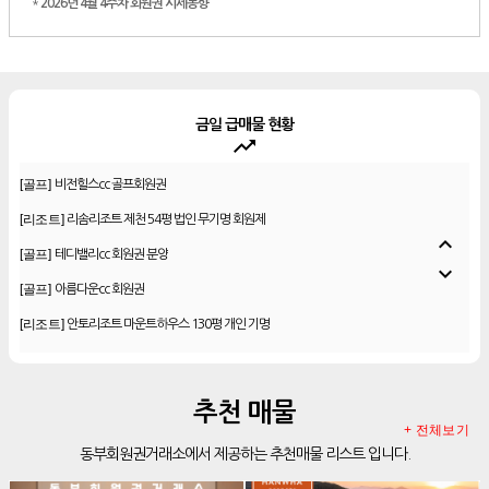
*
2026년 4월 4주차 회원권 시세동향
금일 급매물 현황
trending_up
[골프]
비전힐스cc 골프회원권
[리조트]
리솜리조트 제천 54평 법인 무기명 회원제
expand_less
[골프]
테디밸리cc 회원권 분양
expand_more
[골프]
아름다운cc 회원권
[리조트]
안토리조트 마운트하우스 130평 개인 기명
[리조트]
한화 안토 77평 등기 기명
[리조트]
한화 안토 67평 하프 등기 기명
추천 매물
[리조트]
한화리조트 스위트 회원제 무기명
+ 전체보기
동부회원권거래소에서 제공하는 추천매물 리스트 입니다.
[리조트]
소노 이그젝큐티브 회원제 무기명