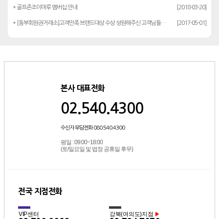
* 골프존조이마루 멤버십 안내
[2018-03-20]
* [동부회원권거래소]고객만족 브랜드대상 수상 성원해주신 고객님들께 감사드립…
[2017-05-01]
본사 대표전화
02.540.4300
수신자 부담전화 080.540.4300
평일 : 09:00~18:00
(토/일요일 및 법정 공휴일 후무)
전국 지점전화
VIP센터
강북(여의도)지점
▶