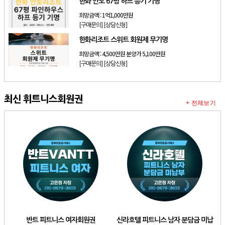
한화 안토 67평 하프 등기 기명
희망금액 :
1억1,000만원
[구매문의]
[상담신청]
한화리조트 스위트 회원제 무기명
희망금액 :
4,500만원 분양가 5,100만원
[구매문의]
[상담신청]
최신 휘트니스회원권
+ 전체보기
반트 피트니스 여자회원권
신라호텔 피트니스 남자 분담금 미납