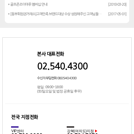
* 골프존조이마루 멤버십 안내
[2018-03-20]
* [동부회원권거래소]고객만족 브랜드대상 수상 성원해주신 고객님들께 감사드립…
[2017-05-01]
본사 대표전화
02.540.4300
수신자 부담전화 080.540.4300
평일 : 09:00~18:00
(토/일요일 및 법정 공휴일 후무)
전국 지점전화
VIP센터
강북(여의도)지점
▶