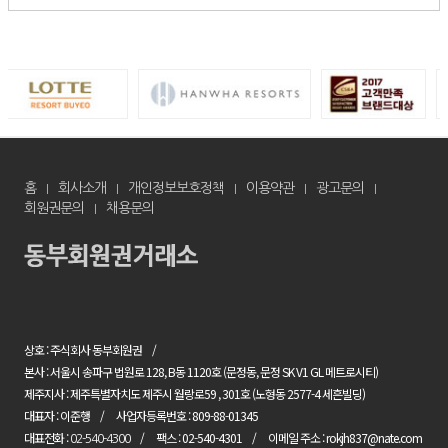
홈
회사소개
개인정보보호정책
이용약관
광고문의
회원권문의
채용문의
상호 : 주식회사 동부회원권
본사 : 서울시 송파구 법원로 128, B동 1120호 (문정동, 문정 SK V1 GL 메트로시티)
제주지사 : 제주특별자치도 제주시 월랑로59 , 301호 (노형동 2577-4 세흔빌딩)
대표자 : 이준행
사업자등록번호 : 809-88-01345
대표전화 :
팩스 : 02-540-4301
이메일 주소 : rokjh837@nate.com
02-540-4300