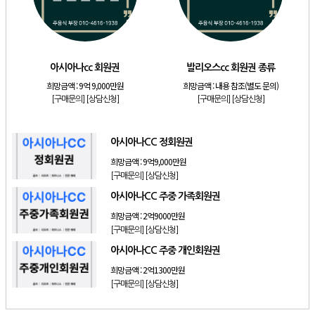
[골프]
디오션 통합 회원권
[골프]
비에이비스타cc 회원권 종류(무기명)
[리조트]
안토리조트 마운트하우스 130평 개인 기명
아시아나cc 회원권
발리오스cc 회원권 종류
희망금액 :
9억 9,000만원
희망금액 :
내용 참조(별도 문의)
[리조트]
한화 안토 77평 등기 기명
[구매문의]
[상담신청]
[구매문의]
[상담신청]
[리조트]
한화 안토 67평 하프 등기 기명
[리조트]
한화리조트 스위트 회원제 무기명
아시아나CC 정회원권
희망금액 :
9억9,000만원
[구매문의]
[상담신청]
아시아나CC 주중 가족회원권
희망금액 :
2억9000만원
[구매문의]
[상담신청]
아시아나CC 주중 개인회원권
희망금액 :
2억1300만원
[구매문의]
[상담신청]