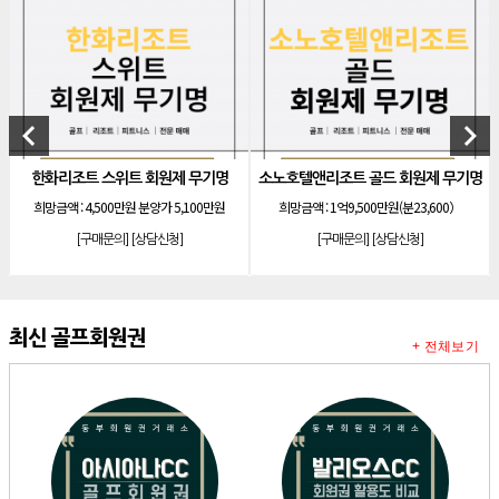
[골프]
발리오스cc 회원권 종류
[리조트]
소노호텔앤리조트 패밀리 등기 무기명
[리조트]
켄싱턴리조트 31평 등기 통합 회원권
keyboard_arrow_left
keyboard_arrow_right
[리조트]
빌라쥬드 아난티 기명 회원권
[리조트]
안토리조트 가든하우스 77평 등기 기명
한화리조트 스위트 회원제 무기명
소노호텔앤리조트 골드 회원제 무기명
희망금액 :
4,500만원 분양가 5,100만원
희망금액 :
1억9,500만원(분23,600）
[리조트]
소노호텔앤리조트 로얄 회원제 기명
[구매문의]
[상담신청]
[구매문의]
[상담신청]
[리조트]
소노호텔앤리조트 스위트 등기 기명
[리조트]
금호리조트 28평 등기 기명
[리조트]
소노호텔앤리조트 로얄 등기 무기명
최신 골프회원권
+ 전체보기
[리조트]
소노호텔앤리조트 로얄 등기 기명
[골프]
아시아나CC 정회원권
[골프]
아시아나CC 주중 가족회원권
[골프]
아시아나CC 주중 개인회원권
[리조트]
안토 88평 파크하우스 법인 무기명 등기제