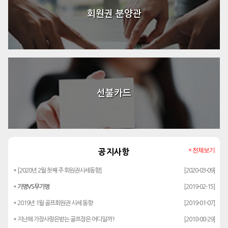
회원권 분양관
선불카드
+ 전체보기
공지사항
* [2020년 2월 첫째 주 회원권시세동향]
[2020-03-09]
*
기명VS무기명
[2019-02-15]
* 2019년 1월 골프회원권 시세 동향
[2019-01-07]
* 지난해 가장사랑은받는 골프장은 어디일까?
[2018-08-29]