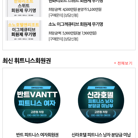
한화리조트 스위트 회원제 무기명
희망금액 :
4,500만원 분양가 5,100만원
[구매문의]
[상담신청]
소노 이그젝큐티브 회원제 무기명
희망금액 :
5,900만원(분 7,900만원)
[구매문의]
[상담신청]
최신 휘트니스회원권
+ 전체보기
반트 피트니스 여자회원권
신라호텔 피트니스 남자 분담금 미납