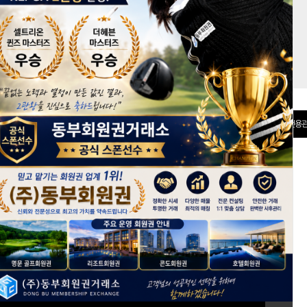
권 분양관
선불카드
전용관
[회원가입]
ID 저장
아이디/비밀번호 찾기
+ 전체보기
회원권 시세정보
keyboard_arrow_right
*
반얀트리클럽앤스파서울, 키즈시설 확충 및 신규 건물 신축 계획
* 2026년 6월 2주차 회원권 시세동향
*
2026년 5월 4주차 회원권 시세동향
*
2026년 5월 3주차 회원권 시세동향