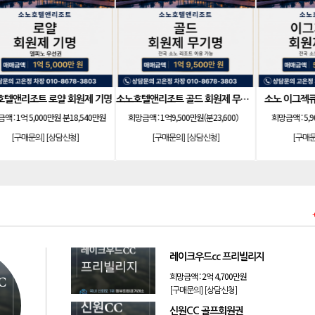
아름다운cc 회원권
아시아나cc 회원권
켄싱
희망금액 :
내용 참조(별도 문의)
희망금액 :
9억 9,000만원
[구매문의]
[상담신청]
[구매문의]
[상담신청]
레이크우드cc 프리빌리지
희망금액 :
2억 4,700만원
[구매문의]
[상담신청]
신원CC 골프회원권