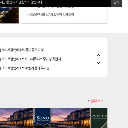
시간 동안 다시 열람하지 않습니다.
닫기
*
2026년 5월 2주차 회원권 시세동향
*
2026년 4월 4주차 회원권 시세동향
]
소노호텔앤리조트 골드 등기 기명
]
소노호텔앤리조트 이그제큐티브 무기명 회원제
expand_less
]
소노호텔앤리조트 패밀리 등기 무기명
expand_more
]
안토리조트 가든하우스 77평 등기 기명
]
금호리조트 28평 등기 기명
레이크우드cc 프리빌리지
]
리솜리조트 제천 54평 법인 무기명 회원제
+ 전체보기
]
안토리조트 130평 개인 무기명
]
한화리조트 스위트 회원제 무기명
]
소노호텔앤리조트 로얄 회원제 기명