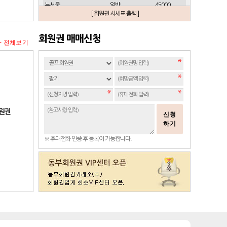
뉴서울
일반
45000
[ 회원권 시세표 출력 ]
뉴스프링빌
개인(분12000)
21500
뉴스프링빌
주중가족(분5000)
6900
회원권 매매신청
+ 전체보기
뉴스프링빌
주중개인(분3000)
4300
뉴코리아
남자
23700
뉴코리아
여자
49000
대구
일반 정회원
16500
도고
일반
2100
동래베네스트
일반
17500
회원권
신청
동부산
일반(분14000)
27500
하기
라데나
일반
11500
※ 휴대전화 인증 후 등록이 가능합니다.
레이크사이드
일반(개인)
107000
레이크우드
일반(개인)
10000
레이크우드
프리빌리지(개인)
22000
렉스필드
일반
121000
롯데스카이힐 제주
일반
37300
리베라
일반
4300
발리오스
VIP
29800