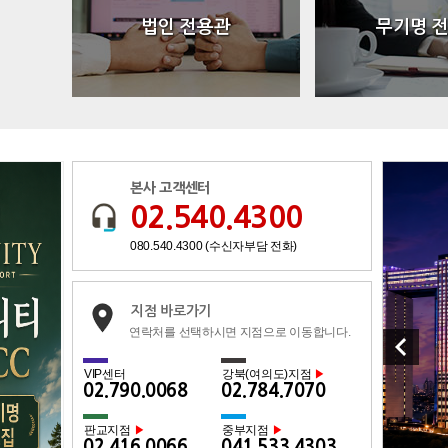
법인 전용관
무기명 
본사 고객센터
02.540.4300
080.540.4300 (수신자부담 전화)
지점 바로가기
연락처를 선택하시면 지점으로 이동합니다.
keyboard_arrow_left
VIP센터
강북(여의도)지점
▶
02.790.0068
02.784.7070
판교지점
중부지점
▶
▶
02.416.0066
041.533.4303