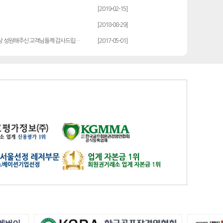
발리오스
일반
14900
[2019-02-15]
블루원용인cc
일반
27000
[2018-08-29]
비에이비스타cc
3억무기
32000
상 성원해주신 고객님들께 감사드립…
[2017-05-01]
서원밸리
일반
47500
솔모로
일반
9200
솔모로
플러스
24100
송추
일반
79500
수원
주권
31400
스카이밸리
일반(2500)
3800
신원
일반
98800
아시아나
일반
84600
아시아나
주중가족
20000
아시아나
주중개인
15900
아시아드
일반
48700
안성
남자
6100
안성베네스트
VIP(분13000)
20300
안성베네스트
VIP(분15000)
25300
안성베네스트
주중(분2500)
8400