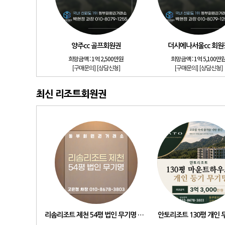
양주cc 골프회원권
더시에나서울cc 회원
희망금액 :
1억 2,500만원
희망금액 :
1억 5,100만
[구매문의]
[상담신청]
[구매문의]
[상담신청]
최신 리조트회원권
리솜리조트 제천 54평 법인 무기명 회원제
안토리조트 130평 개인 