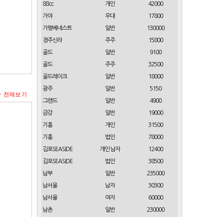
88cc
개인
42000
가야
우대
17800
가평베네스트
일반
130000
경주신라
주주
15800
골드
일반
9100
골드
주주
32500
골드레이크
일반
18000
광주
일반
5150
+ 전체보기
그랜드
일반
4900
금강
일반
19000
기흥
개인
31500
기흥
법인
78000
김포SEASIDE
개인 남자
12400
김포SEASIDE
법인
38500
남부
일반
235000
남서울
남자
30300
남서울
여자
60000
남촌
일반
230000