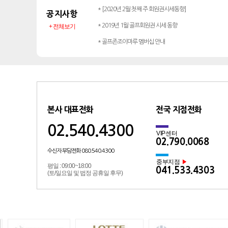
* [2020년 2월 첫째 주 회원권시세동향]
공지사항
* 2019년 1월 골프회원권 시세 동향
+ 전체보기
* 골프존조이마루 멤버십 안내
본사 대표전화
전국 지점전화
02.540.4300
VIP센터
02.790.0068
수신자 부담전화 080.540.4300
중부지점
▶
평일 : 09:00~18:00
041.533.4303
(토/일요일 및 법정 공휴일 후무)