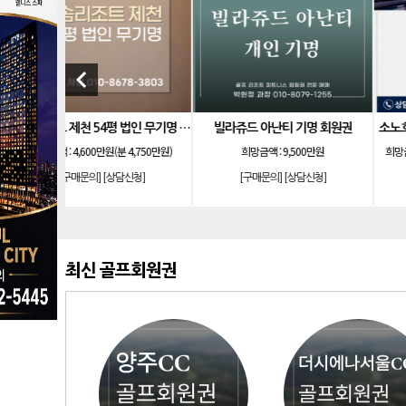
keyboard_arrow_left
 회원제 기명
한화 안토 77평 등기 기명
더시에나서울cc 회원권
가 2억 4,500만
희망금액 :
1억7,500만원
희망금액 :
1억 5,100만원
[구매문의]
[상담신청]
[구매문의]
[상담신청]
신청]
최신 골프회원권