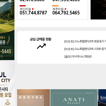
부산지점
제주지점
▶
▶
051.744.8787
064.792.5465
[리조트]
소노호텔앤리조트 로얄 등기 
금일 급매물 현황
[리조트]
소노호텔앤리조트 스위트 등기
trending_up
[골프]
아시아나cc 회원권
[리조트]
켄싱턴리조트 31평 등기 통합
[리조트]
소노호텔앤리조트 로얄 회원제
[골프]
양주cc 골프회원권
[골프]
신원CC 골프회원권
[골프]
테디밸리cc 회원권 분양
[리조트]
한화 안토 77평 등기 기명
[리조트]
소노 이그젝큐티브 회원제 무