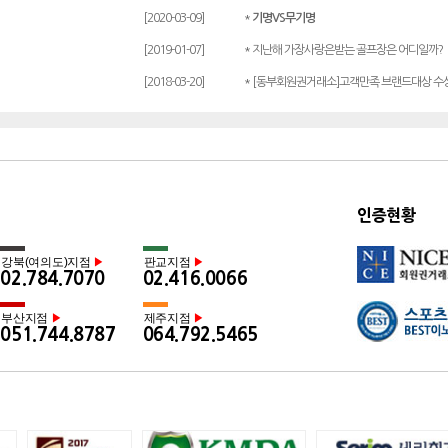
[2020-03-09]
*
기명VS무기명
[2019-01-07]
* 지난해 가장사랑은받는 골프장은 어디일까?
[2018-03-20]
* [동부회원권거래소]고객만족 브랜드대상 수
인증현황
강북(여의도)지점
판교지점
▶
▶
02.784.7070
02.416.0066
부산지점
제주지점
▶
▶
051.744.8787
064.792.5465