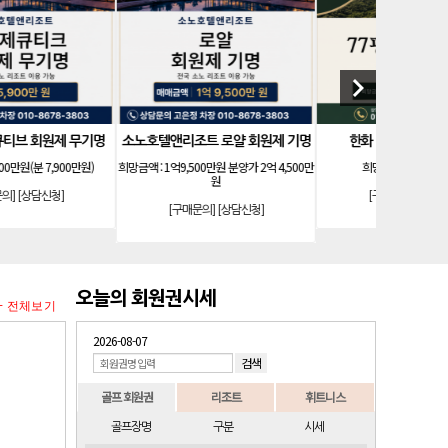
keyboard_arrow_right
턴리조트 31평 등기 통합 회원권
소노호텔앤리조트 패밀리 등기 무기명
테디밸
희망금액 :
900만원
희망금액 :
900만원
희망금액 
[구매문의]
[상담신청]
[구매문의]
[상담신청]
[구
오늘의 회원권시세
+ 전체보기
2026-08-07
골프 회원권
리조트
휘트니스
골프장명
구분
시세